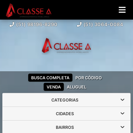
(51) 98196-8290
(51) 3064-0084
BUSCA COMPLETA
POR CÓDIGO
VENDA
ALUGUEL
CATEGORIAS
CIDADES
BAIRROS