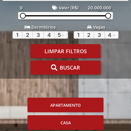
0
Valor (R$)
20.000.000
Dormitórios
Vagas
1
2
3
4
5
+
1
2
3
4
+
LIMPAR FILTROS
BUSCAR
APARTAMENTO
CASA