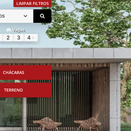
LIMPAR FILTROS
OS
Vagas
2
3
4
+
CHÁCARAS
TERRENO