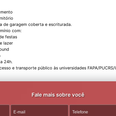
amento
mitório
a de garagem coberta e escriturada.
mínio com:
de festas
e lazer
round
a
ia 24h.
Fale mais sobre você