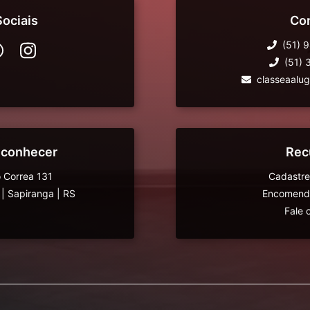
ociais
Co
(51) 
(51)
classeaalu
 conhecer
Rec
 Correa 131
Cadastre
|
Sapiranga
|
RS
Encomende
Fale 