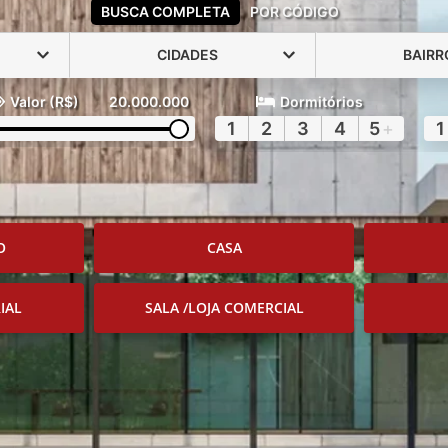
BUSCA COMPLETA
POR CÓDIGO
CIDADES
BAIRR
Valor (R$)
20.000.000
Dormitórios
1
2
3
4
5
+
1
O
CASA
IAL
SALA /LOJA COMERCIAL