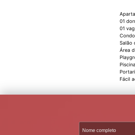
Apart
01 dor
01 vag
Condo
Salão 
Área d
Playg
Piscin
Portar