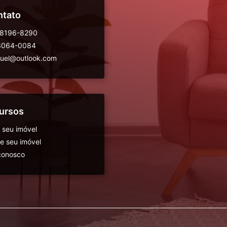
ntato
98196-8290
 3064-0084
guel@outlook.com
ursos
 seu imóvel
 seu imóvel
conosco