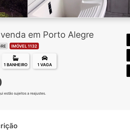
venda em Porto Alegre
GRE
IMÓVEL 1132
1 BANHEIRO
1 VAGA
0
 estão sujeitos a reajustes.
rição