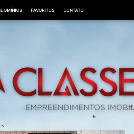
(51) 98196-8290
(51) 3064-0084
DOMÍNIOS
FAVORITOS
CONTATO