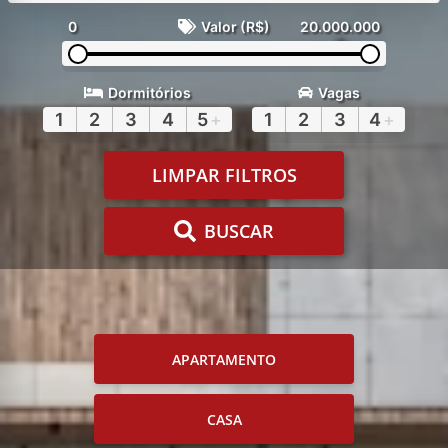
0
Valor (R$)
20.000.000
Dormitórios
Vagas
1
2
3
4
5
+
1
2
3
4
+
LIMPAR FILTROS
BUSCAR
APARTAMENTO
CASA