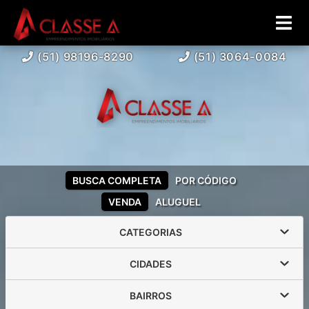
(51) 98196-8290
(51) 3064-0084
BUSCA COMPLETA
POR CÓDIGO
VENDA
ALUGUEL
CATEGORIAS
CIDADES
BAIRROS