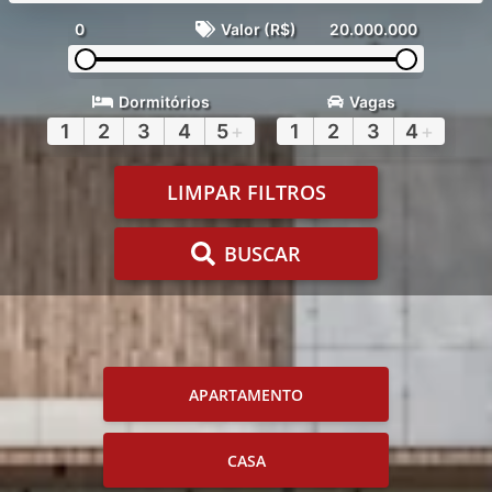
0
Valor (R$)
20.000.000
Dormitórios
Vagas
1
2
3
4
5
+
1
2
3
4
+
LIMPAR FILTROS
BUSCAR
APARTAMENTO
CASA