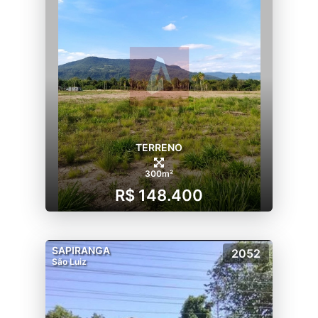
TERRENO
300m²
R$ 148.400
SAPIRANGA
2052
São Luiz