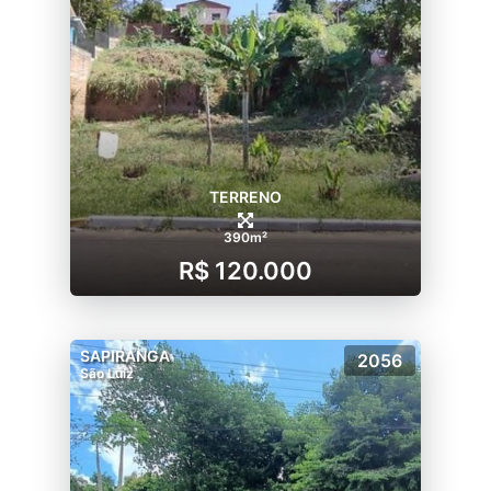
TERRENO
390m²
R$ 120.000
SAPIRANGA
2056
São Luiz