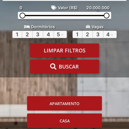
0
Valor (R$)
20.000.000
Dormitórios
Vagas
1
2
3
4
5
+
1
2
3
4
+
LIMPAR FILTROS
BUSCAR
APARTAMENTO
CASA