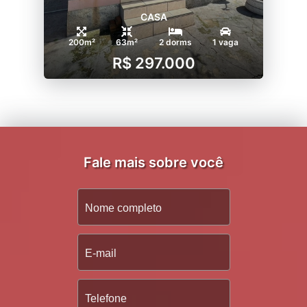
CASA
200m²
63m²
2 dorms
1 vaga
R$ 297.000
Fale mais sobre você