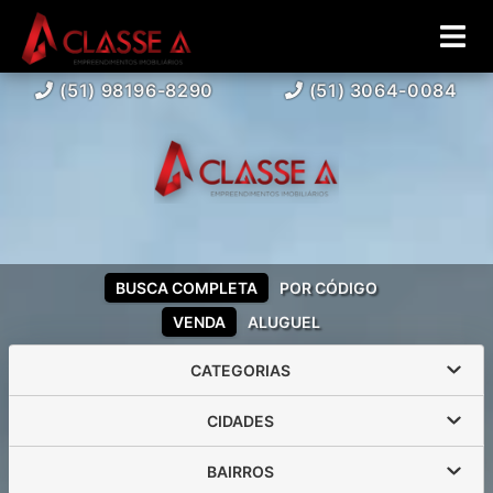
(51) 98196-8290
(51) 3064-0084
BUSCA COMPLETA
POR CÓDIGO
VENDA
ALUGUEL
CATEGORIAS
CIDADES
BAIRROS