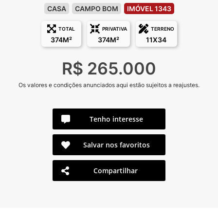
CASA
CAMPO BOM
IMÓVEL 1343
TOTAL
PRIVATIVA
TERRENO
374M²
374M²
11X34
R$ 265.000
Os valores e condições anunciados aqui estão sujeitos a reajustes.
Tenho interesse
Salvar nos favoritos
Compartilhar