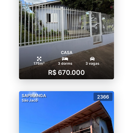
CASA
175m²
3 dorms
3 vagas
R$ 670.000
SAPIRANGA
2366
São Jacó