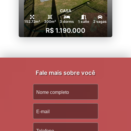
CASA
152.72m²
300m²
3 dorms
1 suíte
2 vagas
R$ 1.190.000
Fale mais sobre você