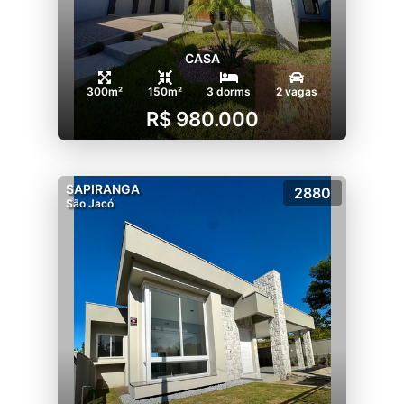
CASA
300m²
150m²
3 dorms
2 vagas
R$ 980.000
SAPIRANGA
2880
São Jacó