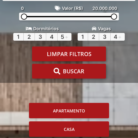
0
Valor (R$)
20.000.000
Dormitórios
Vagas
1
2
3
4
5
+
1
2
3
4
+
LIMPAR FILTROS
BUSCAR
APARTAMENTO
CASA