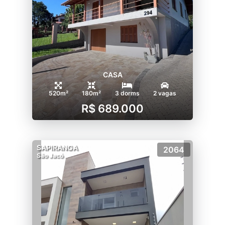
CASA
520m²
180m²
3 dorms
2 vagas
R$ 689.000
SAPIRANGA
2064
São Jacó