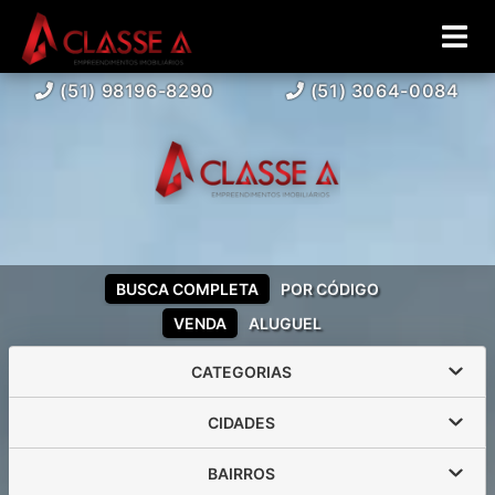
(51) 98196-8290
(51) 3064-0084
BUSCA COMPLETA
POR CÓDIGO
VENDA
ALUGUEL
CATEGORIAS
CIDADES
BAIRROS