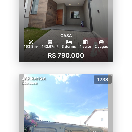
CASA
163.8m²
142.67m²
3 dorms
1 suíte
2 vagas
R$ 790.000
SAPIRANGA
1738
São Jacó