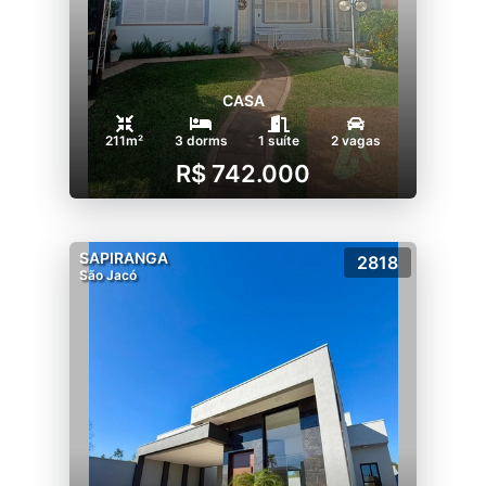
CASA
211m²
3 dorms
1 suíte
2 vagas
R$ 742.000
SAPIRANGA
2818
São Jacó