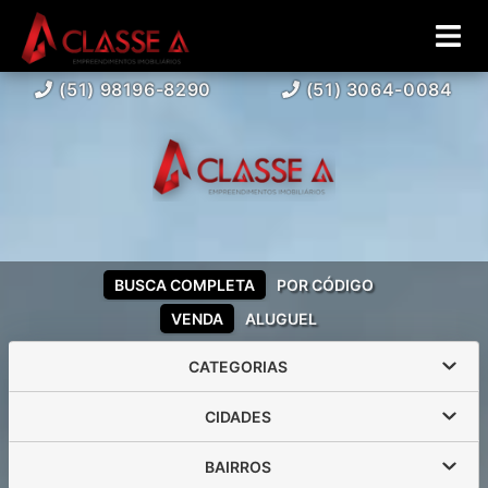
(51) 98196-8290
(51) 3064-0084
BUSCA COMPLETA
POR CÓDIGO
VENDA
ALUGUEL
CATEGORIAS
CIDADES
BAIRROS