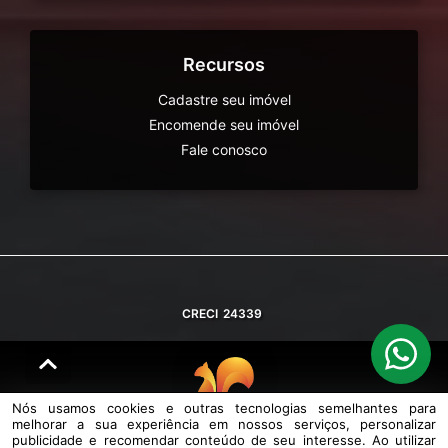
Recursos
Cadastre seu imóvel
Encomende seu imóvel
Fale conosco
CRECI
24339
Nós usamos cookies e outras tecnologias semelhantes para
melhorar a sua experiência em nossos serviços, personalizar
© DESENVOLVIDO PELA
AGIL.NET
publicidade e recomendar conteúdo de seu interesse. Ao utilizar