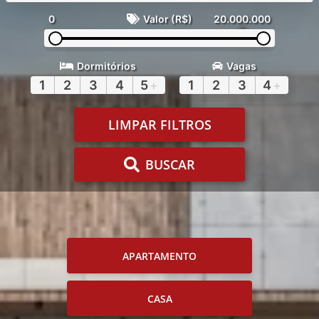
0
Valor (R$)
20.000.000
Dormitórios
Vagas
1
2
3
4
5
+
1
2
3
4
+
LIMPAR FILTROS
BUSCAR
APARTAMENTO
CASA