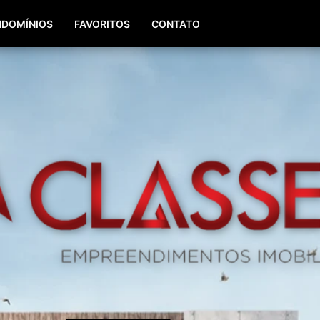
(51) 98196-8290
(51) 3064-0084
DOMÍNIOS
FAVORITOS
CONTATO