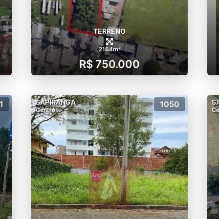
TERRENO
2164m²
R$ 750.000
SAPIRANGA
S
1
1050
Centro
Ce