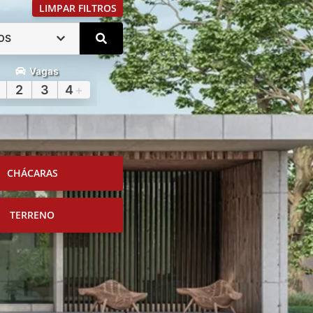
LIMPAR FILTROS
OS
Vagas
2
3
4
+
CHÁCARAS
TERRENO