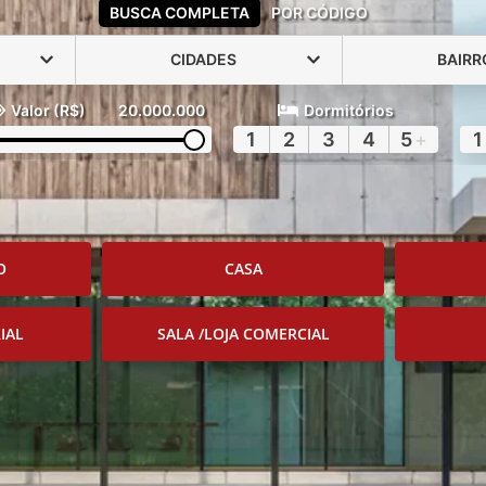
BUSCA COMPLETA
POR CÓDIGO
CIDADES
BAIRR
Valor (R$)
20.000.000
Dormitórios
1
2
3
4
5
+
1
O
CASA
IAL
SALA /LOJA COMERCIAL