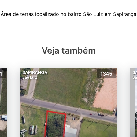
Veja também
SAPIRANGA
S
1
1345
São Luiz
Sã