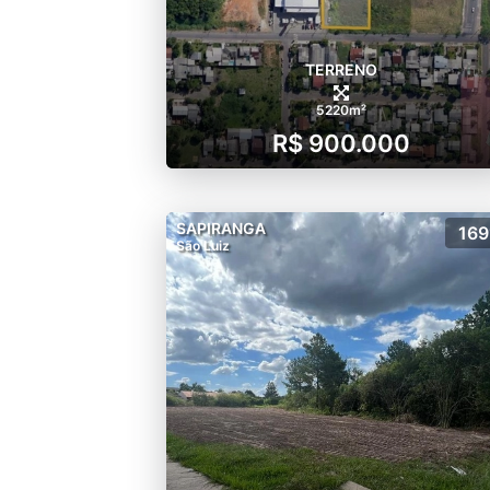
TERRENO
5220m²
R$ 900.000
SAPIRANGA
169
São Luiz