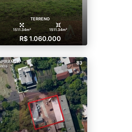
TERRENO
1511.34m²
1511.34m²
R$ 1.060.000
APIRANGA
83
ntro