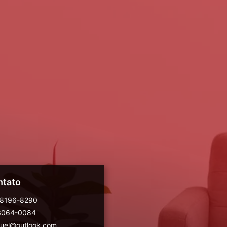
ntato
98196-8290
 3064-0084
guel@outlook.com