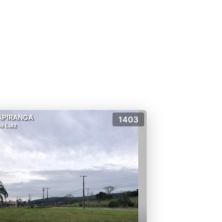
APIRANGA
1403
o Luiz