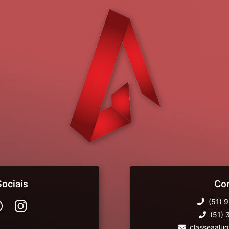
ociais
Co
(51) 
(51)
classeaalu