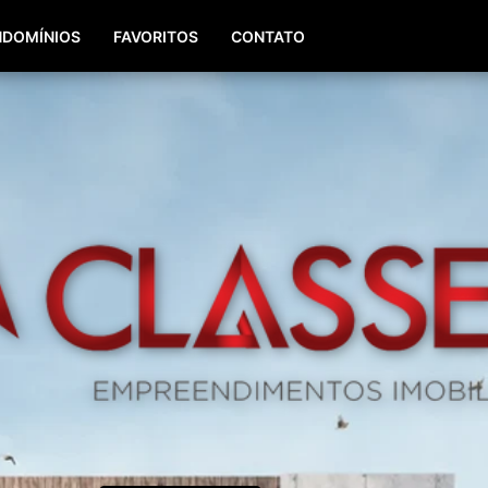
(51) 98196-8290
(51) 3064-0084
DOMÍNIOS
FAVORITOS
CONTATO