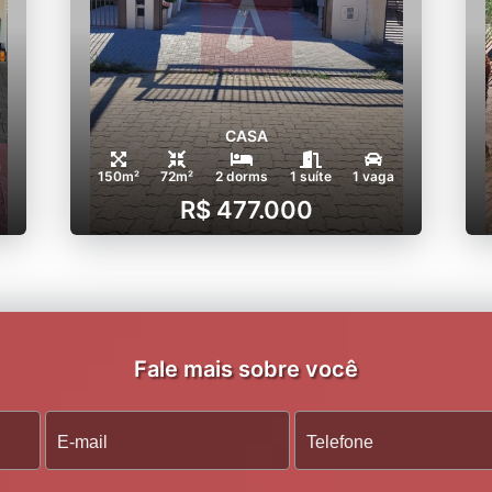
CASA
150m²
72m²
2 dorms
1 suíte
1 vaga
R$ 477.000
Fale mais sobre você