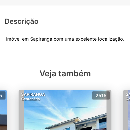
Descrição
Veja também
SAPIRANGA
S
5
2515
Centenário
Ce