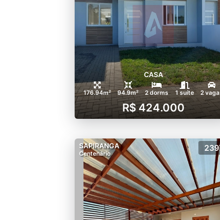
CASA
176.94m²
94.9m²
2 dorms
1 suíte
2 vaga
R$ 424.000
SAPIRANGA
239
Centenário