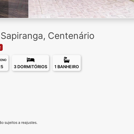
Sapiranga, Centenário
2
RENO
25
3 DORMITÓRIOS
1 BANHEIRO
o sujeitos a reajustes.