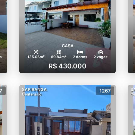
CASA
s
135.06m²
69.84m²
2 dorms
2 vagas
R$ 430.000
SAPIRANGA
S
7
1267
Centenário
Ce