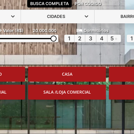
BUSCA COMPLETA
POR CÓDIGO
CIDADES
BAIRR
Valor (R$)
20.000.000
Dormitórios
1
2
3
4
5
+
1
O
CASA
IAL
SALA /LOJA COMERCIAL