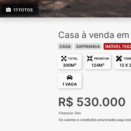
17 FOTOS
Casa à venda em 
CASA
SAPIRANGA
IMÓVEL 156
TOTAL
PRIVATIVA
TER
300M²
124M²
12 X 
1 VAGA
R$ 530.000
Financia: Sim
Os valores e condições anunciados aqui estã