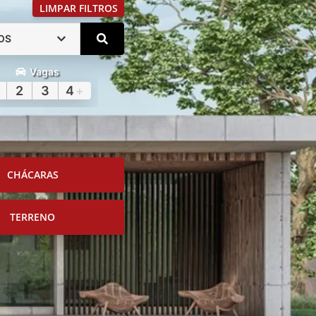
LIMPAR FILTROS
OS
Vagas
2
3
4
+
CHÁCARAS
TERRENO