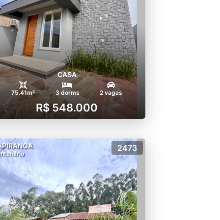
CASA
75.41m²
3 dorms
2 vagas
R$ 548.000
APIRANGA
2473
ntenário