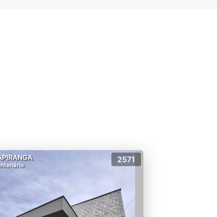
APIRANGA
2571
ntenário