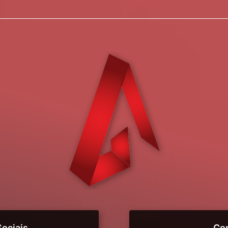
ociais
Co