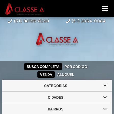
(51) 98196-8290
(51) 3064-0084
BUSCA COMPLETA
POR CÓDIGO
VENDA
ALUGUEL
CATEGORIAS
CIDADES
BAIRROS