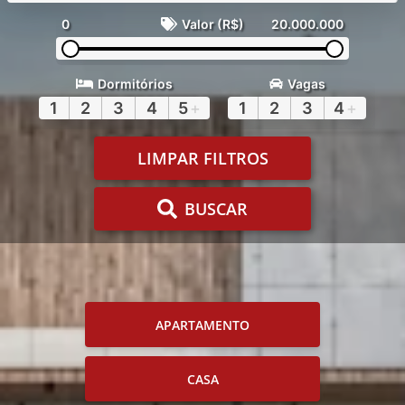
0
Valor (R$)
20.000.000
Dormitórios
Vagas
1
2
3
4
5
+
1
2
3
4
+
LIMPAR FILTROS
BUSCAR
APARTAMENTO
CASA