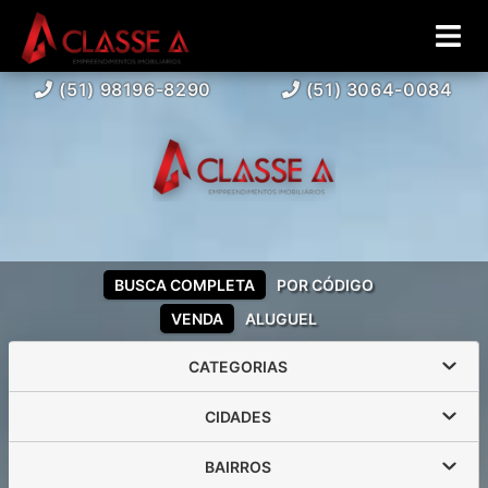
(51) 98196-8290
(51) 3064-0084
BUSCA COMPLETA
POR CÓDIGO
VENDA
ALUGUEL
CATEGORIAS
CIDADES
BAIRROS