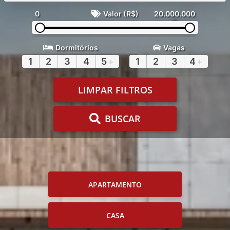
0
Valor (R$)
20.000.000
Dormitórios
Vagas
1
2
3
4
5
+
1
2
3
4
+
LIMPAR FILTROS
BUSCAR
APARTAMENTO
CASA