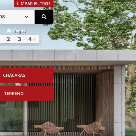
LIMPAR FILTROS
OS
Vagas
2
3
4
+
CHÁCARAS
TERRENO