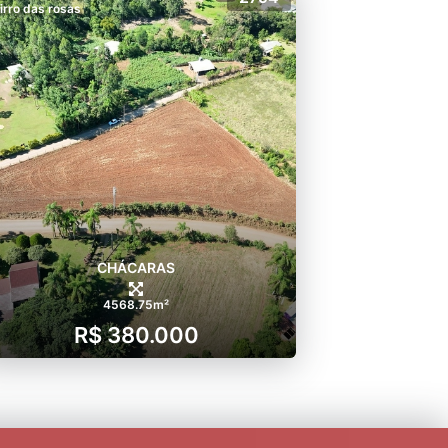
irro das rosas
CHÁCARAS
4568.75m²
R$ 380.000