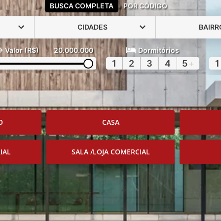
BUSCA COMPLETA
POR CÓDIGO
CIDADES
BAIRR
Valor (R$)
20.000.000
Dormitórios
1
2
3
4
5
+
1
O
CASA
IAL
SALA /LOJA COMERCIAL