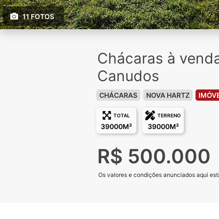
11 FOTOS
Chácaras à venda
Canudos
CHÁCARAS
NOVA HARTZ
IMÓVE
TOTAL
TERRENO
39000M²
39000M²
R$ 500.000
Os valores e condições anunciados aqui estã