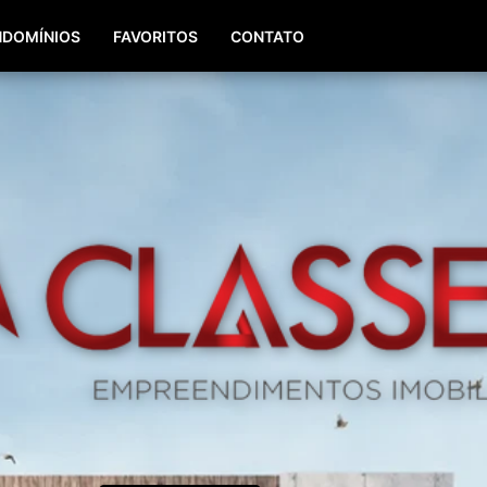
(51) 98196-8290
(51) 3064-0084
DOMÍNIOS
FAVORITOS
CONTATO