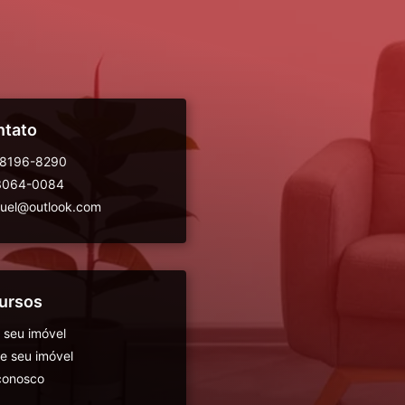
ntato
98196-8290
 3064-0084
guel@outlook.com
ursos
 seu imóvel
 seu imóvel
conosco