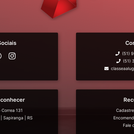
ociais
Co
(51) 
(51)
classeaalu
 conhecer
Rec
 Correa 131
Cadastre
|
Sapiranga
|
RS
Encomende
Fale 