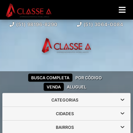
(51) 98196-8290
(51) 3064-0084
BUSCA COMPLETA
POR CÓDIGO
VENDA
ALUGUEL
CATEGORIAS
CIDADES
BAIRROS