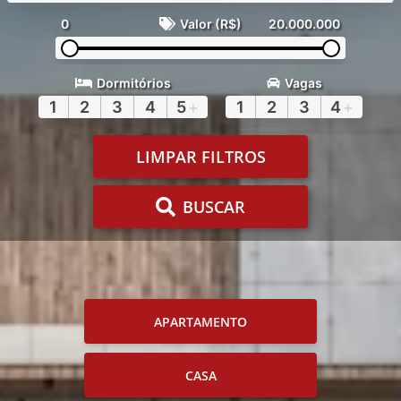
0
Valor (R$)
20.000.000
Dormitórios
Vagas
1
2
3
4
5
+
1
2
3
4
+
LIMPAR FILTROS
BUSCAR
APARTAMENTO
CASA