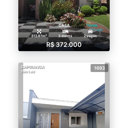
CASA
312.87m²
3 dorms
2 vagas
R$ 372.000
SAPIRANGA
1693
São Luiz