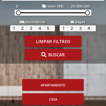
0
Valor (R$)
20.000.000
Dormitórios
Vagas
1
2
3
4
5
+
1
2
3
4
+
LIMPAR FILTROS
BUSCAR
APARTAMENTO
CASA