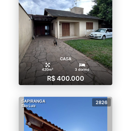
CASA
420m²
3 dorms
R$ 400.000
SAPIRANGA
2826
São Luiz