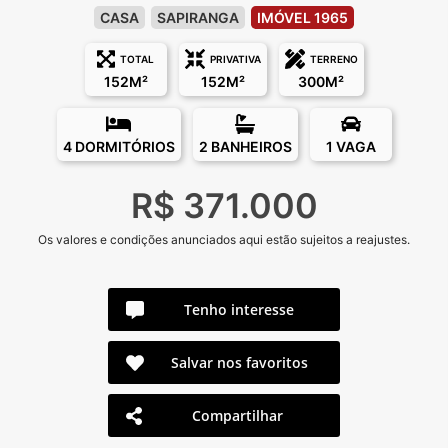
CASA
SAPIRANGA
IMÓVEL 1965
TOTAL
PRIVATIVA
TERRENO
152M²
152M²
300M²
4 DORMITÓRIOS
2 BANHEIROS
1 VAGA
R$ 371.000
Os valores e condições anunciados aqui estão sujeitos a reajustes.
Tenho interesse
Salvar nos favoritos
Compartilhar