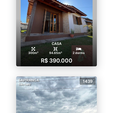
CASA
300m²
94.65m²
2 dorms
R$ 390.000
SAPIRANGA
1439
São Luiz