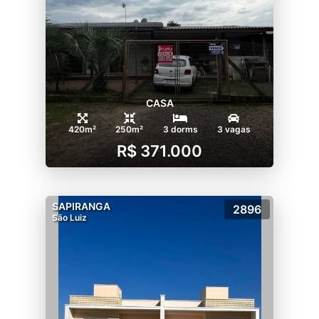
CASA
420m²
250m²
3 dorms
3 vagas
R$ 371.000
SAPIRANGA
2896
São Luiz