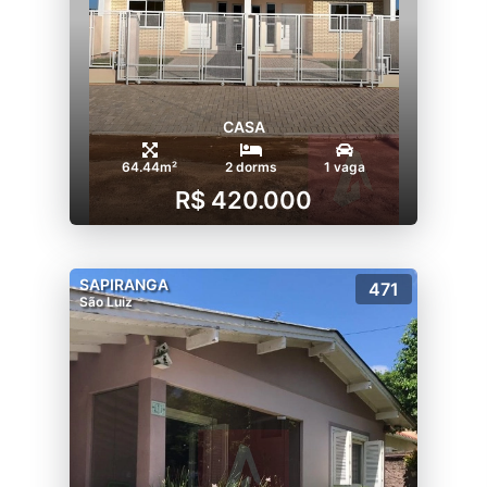
CASA
64.44m²
2 dorms
1 vaga
R$ 420.000
SAPIRANGA
471
São Luiz