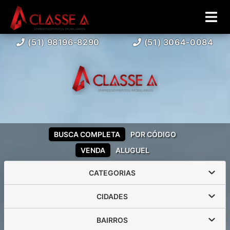
(51) 98196-8290
(51) 3064-0084
BUSCA COMPLETA
POR CÓDIGO
VENDA
ALUGUEL
CATEGORIAS
CIDADES
BAIRROS