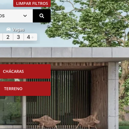
LIMPAR FILTROS
OS
Vagas
2
3
4
+
CHÁCARAS
TERRENO