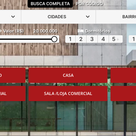
BUSCA COMPLETA
POR CÓDIGO
CIDADES
BAIRR
Valor (R$)
20.000.000
Dormitórios
1
2
3
4
5
+
1
O
CASA
IAL
SALA /LOJA COMERCIAL