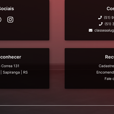
ociais
Co
(51) 
(51)
classeaalu
 conhecer
Rec
 Correa 131
Cadastre
|
Sapiranga
|
RS
Encomende
Fale 