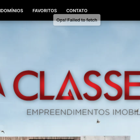
(51) 98196-8290
(51) 3064-0084
DOMÍNIOS
FAVORITOS
CONTATO