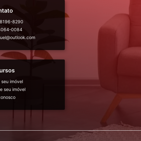
ntato
98196-8290
 3064-0084
guel@outlook.com
ursos
 seu imóvel
 seu imóvel
conosco