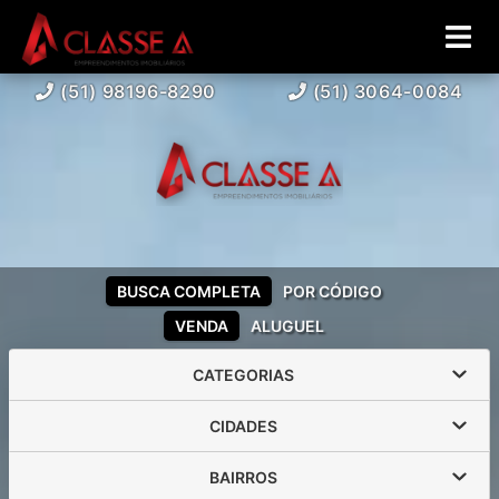
(51) 98196-8290
(51) 3064-0084
BUSCA COMPLETA
POR CÓDIGO
VENDA
ALUGUEL
CATEGORIAS
CIDADES
BAIRROS