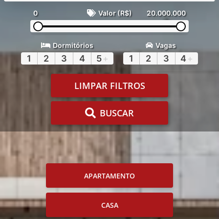
0
Valor (R$)
20.000.000
Dormitórios
Vagas
1
2
3
4
5
+
1
2
3
4
+
LIMPAR FILTROS
BUSCAR
APARTAMENTO
CASA