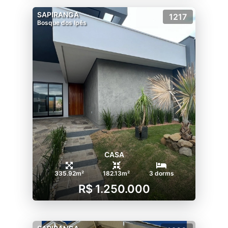
SAPIRANGA
1217
Bosque dos Ipês
CASA
335.92m²
182.13m²
3 dorms
R$ 1.250.000