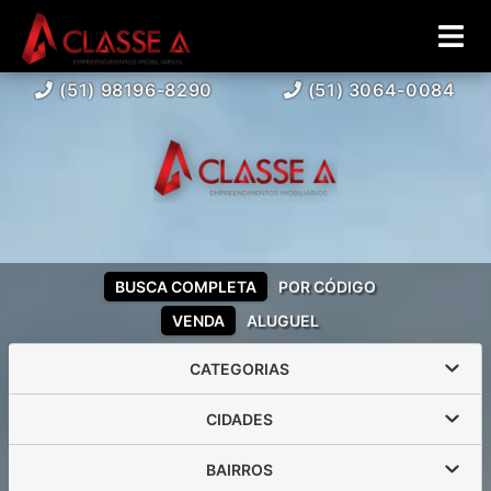
(51) 98196-8290
(51) 3064-0084
BUSCA COMPLETA
POR CÓDIGO
VENDA
ALUGUEL
CATEGORIAS
CIDADES
BAIRROS