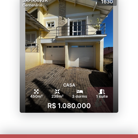
SAPIRANGA
1630
Centenário
CASA
450m²
239m²
3 dorms
1 suíte
R$ 1.080.000