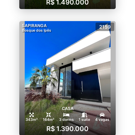
R$ 1.490.000
SAPIRANGA
2159
Bosque dos Ipês
CASA
343m²
164m²
3 dorms
1 suíte
4 vagas
R$ 1.390.000