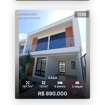
SAPIRANGA
1538
Bosque dos Ipês
CASA
167.7m²
137m²
3 dorms
2 vagas
R$ 890.000