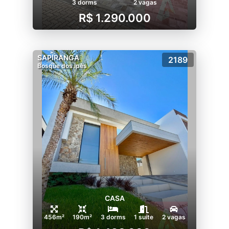
3 dorms
2 vagas
R$ 1.290.000
SAPIRANGA
2189
Bosque dos Ipês
CASA
456m²
190m²
3 dorms
1 suíte
2 vagas