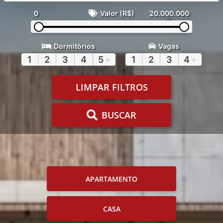
0
Valor (R$)
20.000.000
Dormitórios
Vagas
1
2
3
4
5
+
1
2
3
4
+
LIMPAR FILTROS
BUSCAR
APARTAMENTO
CASA