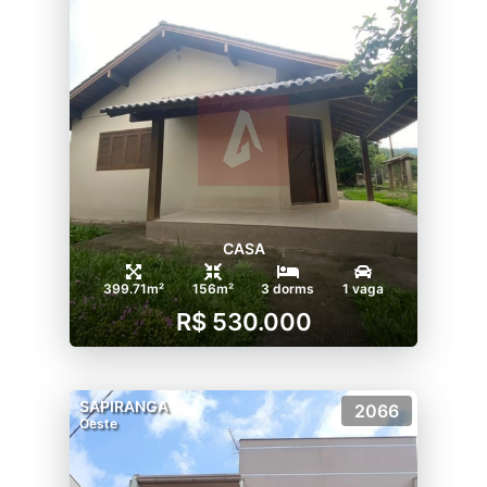
CASA
399.71m²
156m²
3 dorms
1 vaga
R$ 530.000
SAPIRANGA
2066
Oeste