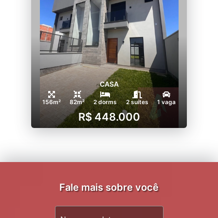
CASA
156m²
82m²
2 dorms
2 suítes
1 vaga
R$ 448.000
Fale mais sobre você