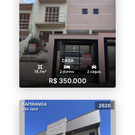
CASA
78.7m²
2 dorms
2 vagas
R$ 350.000
SAPIRANGA
2626
São Jacó