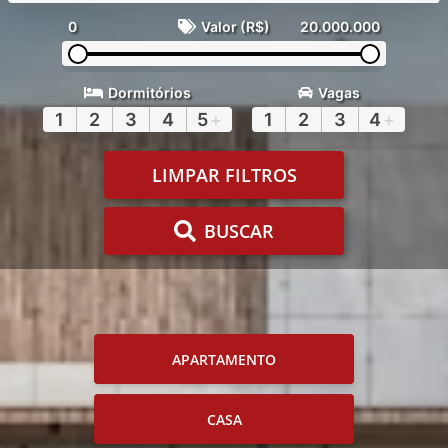
0
Valor (R$)
20.000.000
Dormitórios
Vagas
1
2
3
4
5
+
1
2
3
4
+
LIMPAR FILTROS
BUSCAR
APARTAMENTO
CASA