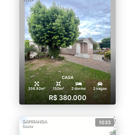
CASA
356.92m²
150m²
2 dorms
2 vagas
R$ 380.000
SAPIRANGA
1033
Oeste