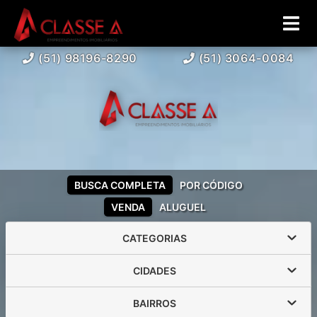
(51) 98196-8290
(51) 3064-0084
BUSCA COMPLETA
POR CÓDIGO
VENDA
ALUGUEL
CATEGORIAS
CIDADES
BAIRROS