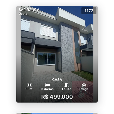
SAPIRANGA
1173
Oeste
CASA
90m²
3 dorms
1 suíte
1 vaga
R$ 499.000