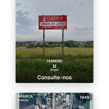
TERRENO
312m²
Consulte-nos
ARARICÁ
1949
Brazina