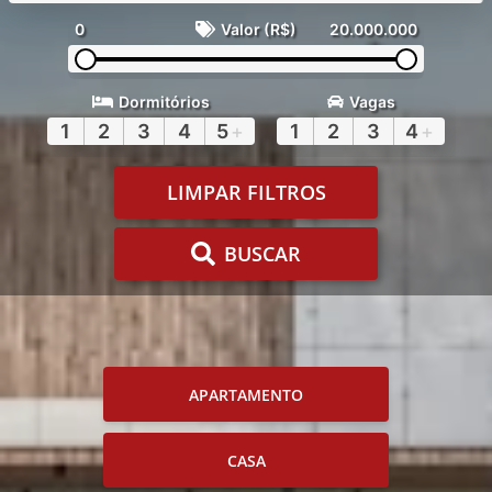
0
Valor (R$)
20.000.000
Dormitórios
Vagas
1
2
3
4
5
+
1
2
3
4
+
LIMPAR FILTROS
BUSCAR
APARTAMENTO
CASA