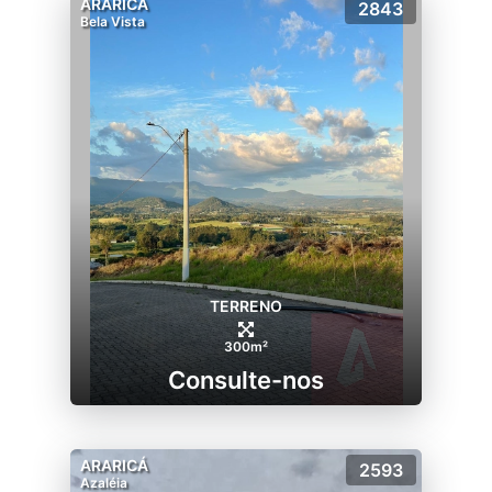
ARARICÁ
2843
Bela Vista
TERRENO
300m²
Consulte-nos
ARARICÁ
2593
Azaléia