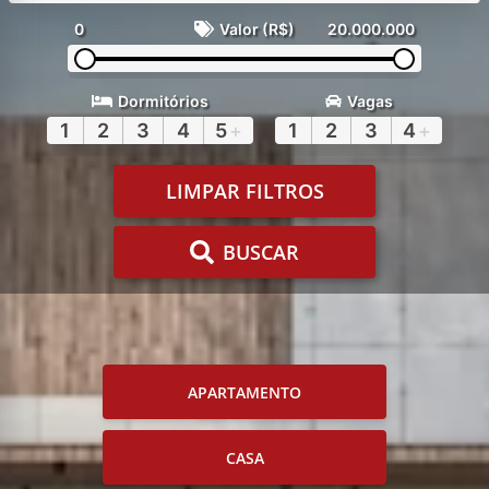
0
Valor (R$)
20.000.000
Dormitórios
Vagas
1
2
3
4
5
+
1
2
3
4
+
LIMPAR FILTROS
BUSCAR
APARTAMENTO
CASA