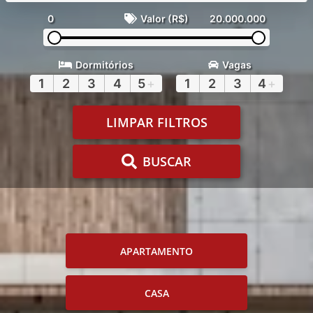
0
Valor (R$)
20.000.000
Dormitórios
Vagas
1
2
3
4
5
+
1
2
3
4
+
LIMPAR FILTROS
BUSCAR
APARTAMENTO
CASA