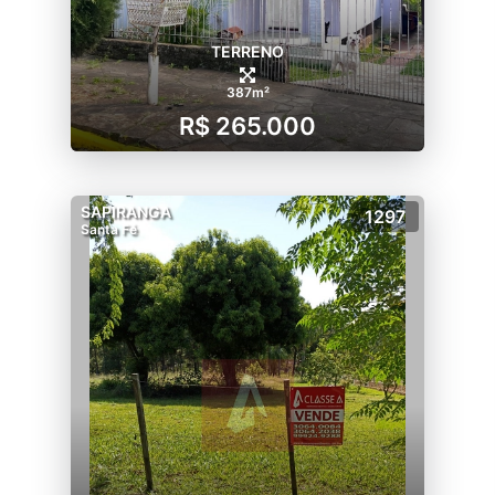
TERRENO
387m²
R$ 265.000
SAPIRANGA
1297
Santa Fé