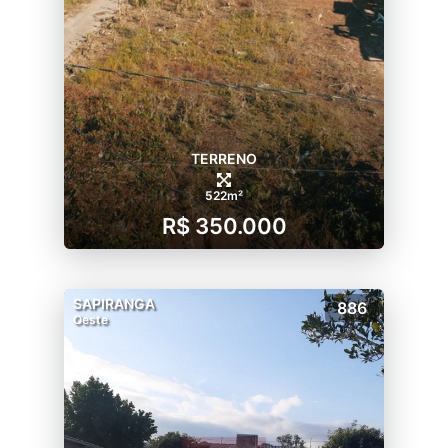
TERRENO
522m²
R$ 350.000
SAPIRANGA
886
Oeste