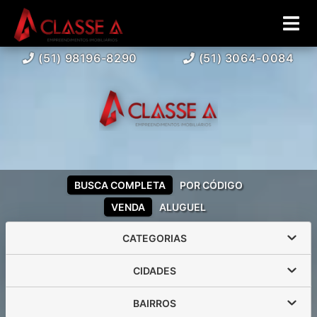
(51) 98196-8290
(51) 3064-0084
BUSCA COMPLETA
POR CÓDIGO
VENDA
ALUGUEL
CATEGORIAS
CIDADES
BAIRROS