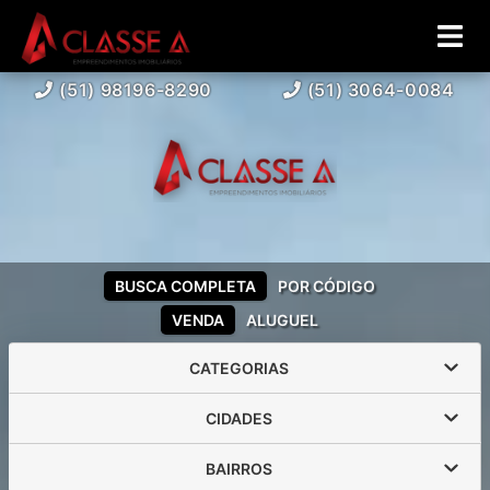
(51) 98196-8290
(51) 3064-0084
BUSCA COMPLETA
POR CÓDIGO
VENDA
ALUGUEL
CATEGORIAS
CIDADES
BAIRROS