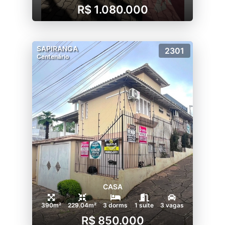
R$ 1.080.000
SAPIRANGA
2301
Centenário
CASA
390m²
229.04m²
3 dorms
1 suíte
3 vagas
R$ 850.000