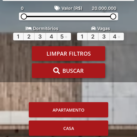
0
Valor (R$)
20.000.000
Dormitórios
Vagas
1
2
3
4
5
+
1
2
3
4
+
LIMPAR FILTROS
BUSCAR
APARTAMENTO
CASA