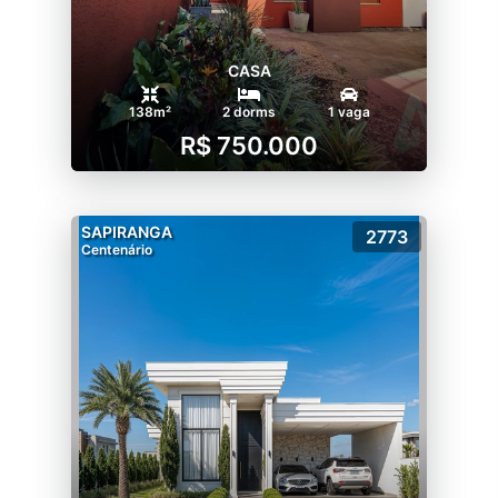
CASA
138m²
2 dorms
1 vaga
R$ 750.000
SAPIRANGA
2773
Centenário