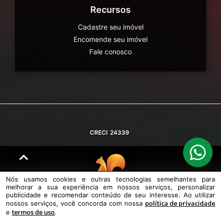
Recursos
Cadastre seu imóvel
Encomende seu imóvel
Fale conosco
CRECI
24339
Nós usamos cookies e outras tecnologias semelhantes para
melhorar a sua experiência em nossos serviços, personalizar
© DESENVOLVIDO PELA
AGIL.NET
publicidade e recomendar conteúdo de seu interesse. Ao utilizar
política de privacidade
nossos serviços, você concorda com nossa
Nós usamos cookies e outras tecnologias semelhantes para melhorar a
termos de uso
e
.
sua experiência em nossos serviços, personalizar publicidade e
recomendar conteúdo de seu interesse. Ao utilizar nossos serviços,