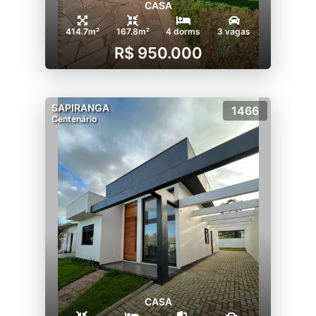
CASA
414.7m²
167.8m²
4 dorms
3 vagas
R$ 950.000
SAPIRANGA
1466
Centenário
CASA