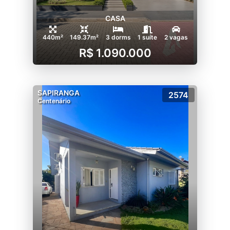
CASA
440m²
149.37m²
3 dorms
1 suíte
2 vagas
R$ 1.090.000
SAPIRANGA
2574
Centenário