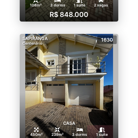
108m²
3 dorms
1 suíte
2 vagas
R$ 848.000
SAPIRANGA
1630
Centenário
CASA
450m²
239m²
3 dorms
1 suíte