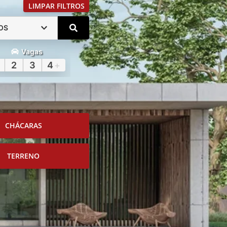
LIMPAR FILTROS
OS
Vagas
2
3
4
+
CHÁCARAS
TERRENO