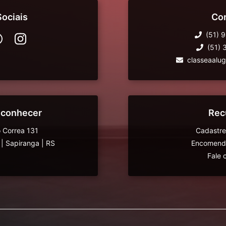
ociais
Co
(51) 
(51)
classeaalu
 conhecer
Rec
 Correa 131
Cadastre
|
Sapiranga
|
RS
Encomende
Fale 