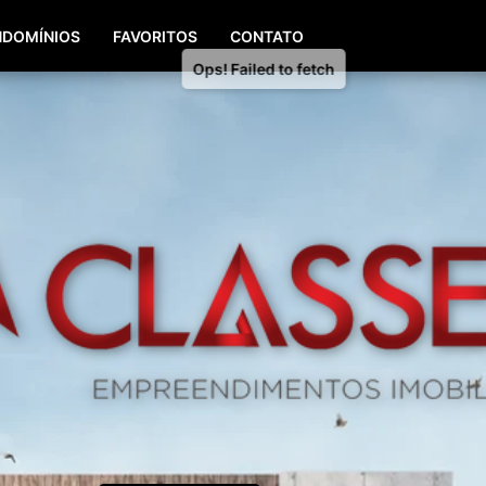
(51) 98196-8290
(51) 3064-0084
DOMÍNIOS
FAVORITOS
CONTATO