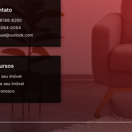
ntato
98196-8290
 3064-0084
guel@outlook.com
ursos
 seu imóvel
 seu imóvel
conosco