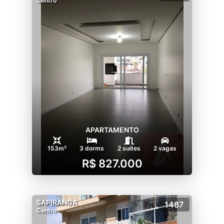
Centro
APARTAMENTO
153m²
3 dorms
2 suítes
2 vagas
R$ 827.000
SAPIRANGA
1487
Centro