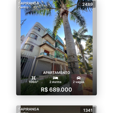
SAPIRANGA
2489
Centro
APARTAMENTO
106m²
2 dorms
2 vagas
R$ 689.000
SAPIRANGA
1341