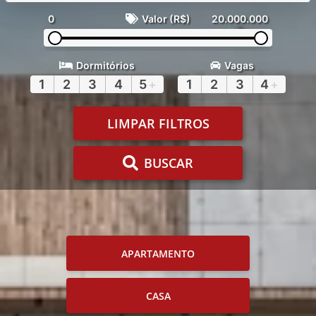
0
Valor (R$)
20.000.000
Dormitórios
Vagas
1
2
3
4
5
+
1
2
3
4
+
LIMPAR FILTROS
BUSCAR
APARTAMENTO
CASA