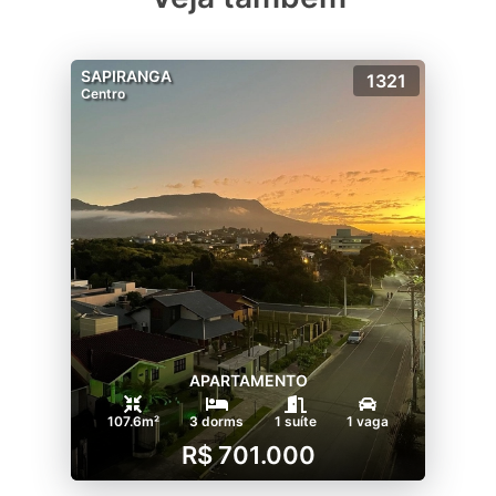
SAPIRANGA
1321
Centro
APARTAMENTO
107.6m²
3 dorms
1 suíte
1 vaga
R$ 701.000