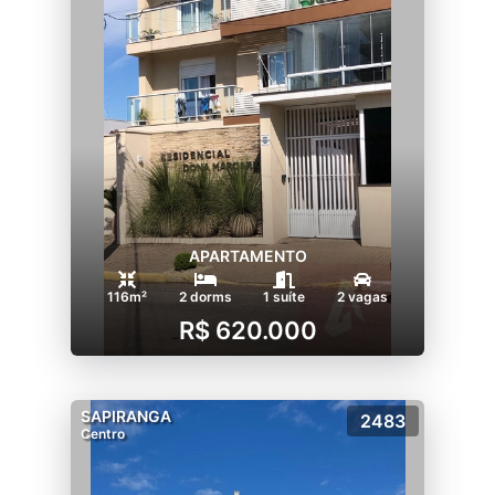
APARTAMENTO
116m²
2 dorms
1 suíte
2 vagas
R$ 620.000
SAPIRANGA
2483
Centro