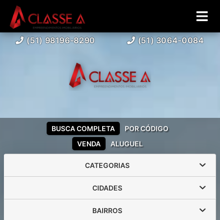
(51) 98196-8290
(51) 3064-0084
BUSCA COMPLETA
POR CÓDIGO
VENDA
ALUGUEL
CATEGORIAS
CIDADES
BAIRROS