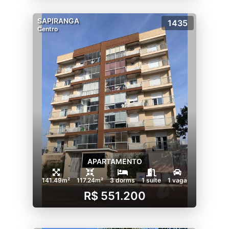
SAPIRANGA
1435
Centro
APARTAMENTO
141.49m²
117.24m²
3 dorms
1 suíte
1 vaga
R$ 551.200