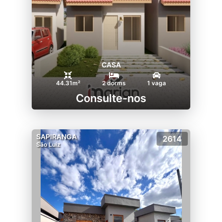
CASA
44.31m²
2 dorms
1 vaga
Consulte-nos
SAPIRANGA
2614
São Luiz