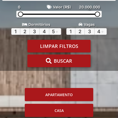
0
Valor (R$)
20.000.000
Dormitórios
Vagas
1
2
3
4
5
+
1
2
3
4
+
LIMPAR FILTROS
BUSCAR
APARTAMENTO
CASA