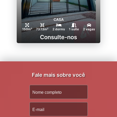
CASA
150m²
73.13m²
2 dorms
1 suíte
2 vagas
Consulte-nos
Fale mais sobre você