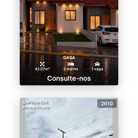
CASA
42.07m²
2 dorms
1 vaga
Consulte-nos
SAPIRANGA
2610
Amaral Ribeiro