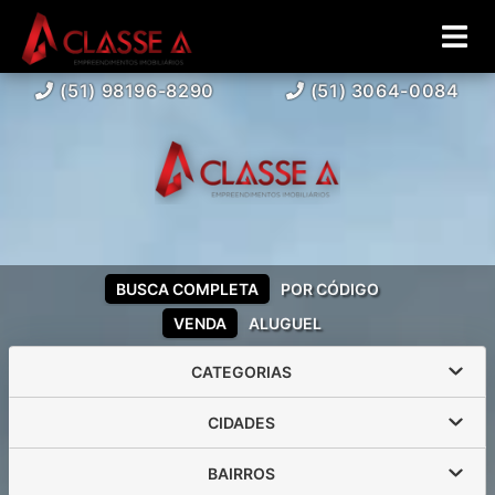
(51) 98196-8290
(51) 3064-0084
BUSCA COMPLETA
POR CÓDIGO
VENDA
ALUGUEL
CATEGORIAS
CIDADES
BAIRROS