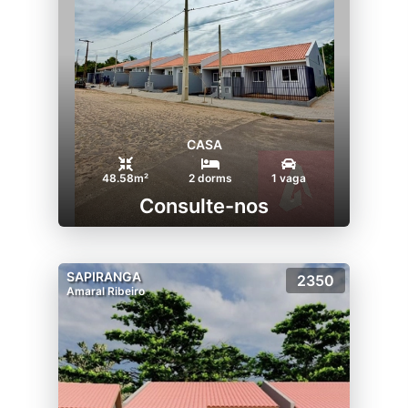
CASA
48.58m²
2 dorms
1 vaga
Consulte-nos
SAPIRANGA
2350
Amaral Ribeiro