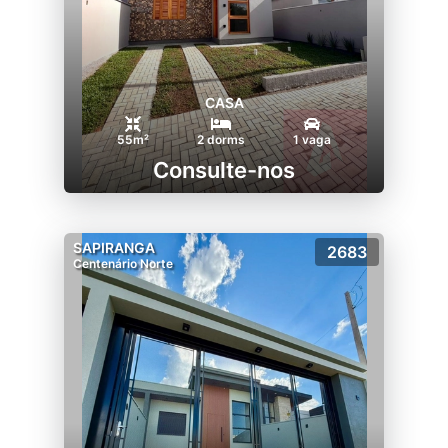
CASA
55m²
2 dorms
1 vaga
Consulte-nos
SAPIRANGA
2683
Centenário Norte