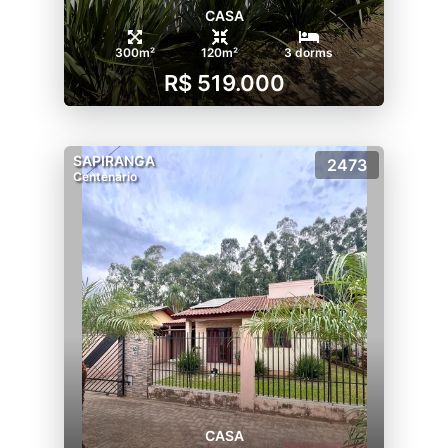
CASA
300m²
120m²
3 dorms
R$ 519.000
SAPIRANGA
2473
Centenário
CASA