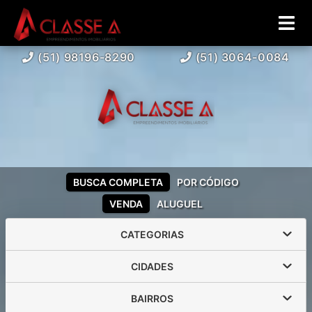
(51) 98196-8290
(51) 3064-0084
BUSCA COMPLETA
POR CÓDIGO
VENDA
ALUGUEL
CATEGORIAS
CIDADES
BAIRROS