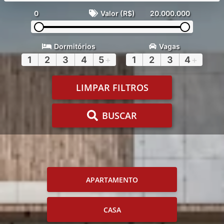
0
Valor (R$)
20.000.000
Dormitórios
Vagas
1
2
3
4
5
+
1
2
3
4
+
LIMPAR FILTROS
BUSCAR
APARTAMENTO
CASA