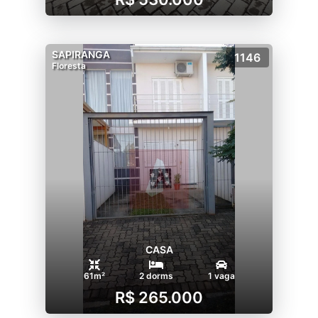
SAPIRANGA
1146
Floresta
CASA
61m²
2 dorms
1 vaga
R$ 265.000