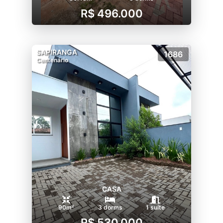
R$ 496.000
SAPIRANGA
1686
Centenário
CASA
90m²
3 dorms
1 suíte
R$ 530.000