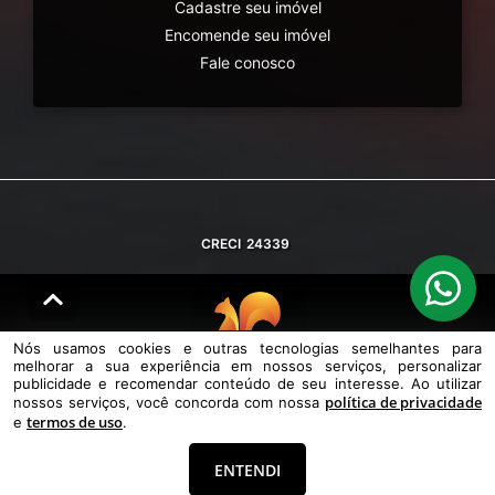
Cadastre seu imóvel
Encomende seu imóvel
Fale conosco
CRECI
24339
Nós usamos cookies e outras tecnologias semelhantes para
melhorar a sua experiência em nossos serviços, personalizar
© DESENVOLVIDO PELA
AGIL.NET
publicidade e recomendar conteúdo de seu interesse. Ao utilizar
política de privacidade
nossos serviços, você concorda com nossa
Nós usamos cookies e outras tecnologias semelhantes para melhorar a
termos de uso
e
.
sua experiência em nossos serviços, personalizar publicidade e
recomendar conteúdo de seu interesse. Ao utilizar nossos serviços,
você concorda com nossa política de privacidade e termos de uso.
ENTENDI
Política de Privacidade
Termos de uso