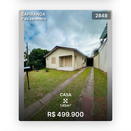
SAPIRANGA
2848
7 de setembro
CASA
145m²
R$ 499.900