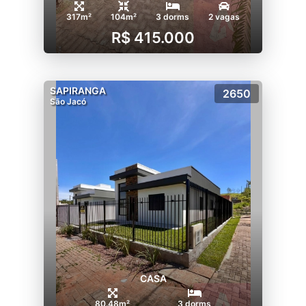
317m²
104m²
3 dorms
2 vagas
R$ 415.000
SAPIRANGA
2650
São Jacó
CASA
80.48m²
3 dorms