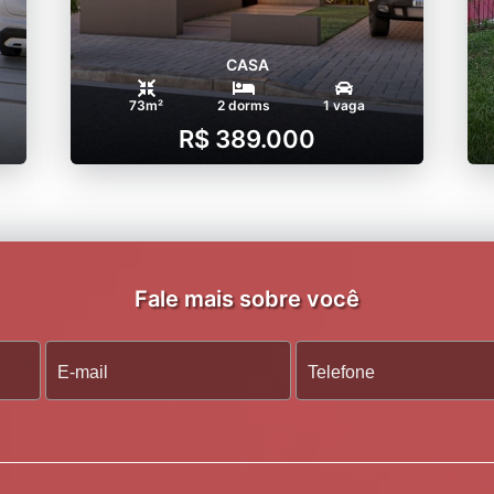
CASA
73m²
2 dorms
1 vaga
R$ 389.000
Fale mais sobre você