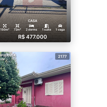
CASA
150m²
72m²
2 dorms
1 suíte
1 vaga
R$ 477.000
APIRANGA
2177
ste