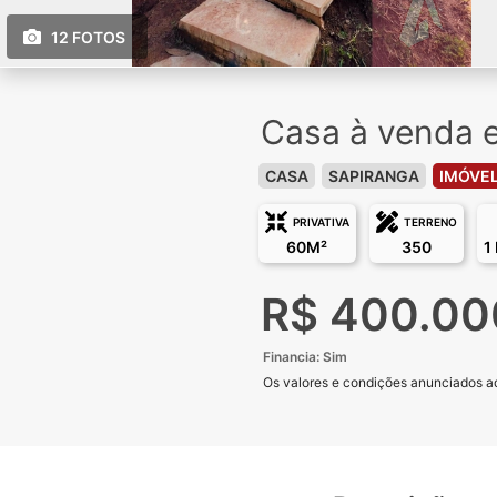
12 FOTOS
Casa à venda e
CASA
SAPIRANGA
IMÓVEL
PRIVATIVA
TERRENO
60M²
350
1
R$ 400.00
Financia: Sim
Os valores e condições anunciados aqu