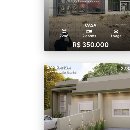
CASA
72m²
2 dorms
1 vaga
R$ 350.000
SAPIRANGA
273
Centenário Norte