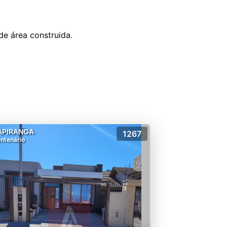
APIRANGA
1267
ntenário