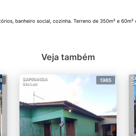
Veja também
SAPIRANGA
S
8
1965
São Luiz
Ce