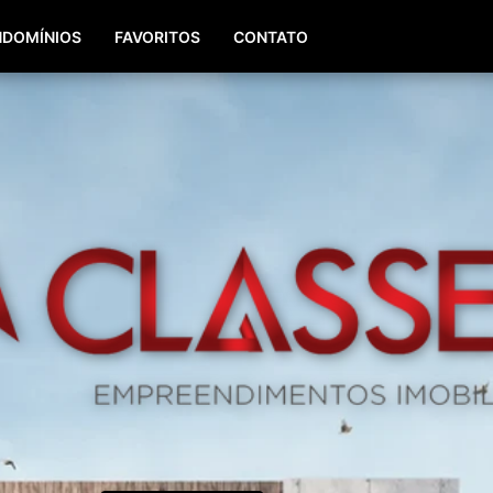
(51) 98196-8290
(51) 3064-0084
DOMÍNIOS
FAVORITOS
CONTATO