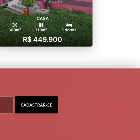
CASA
300m²
110m²
3 dorms
R$ 449.900
CADASTRAR-SE