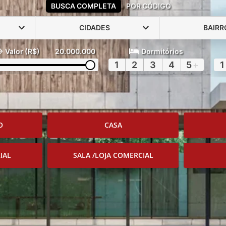
BUSCA COMPLETA
POR CÓDIGO
CIDADES
BAIRR
Valor (R$)
20.000.000
Dormitórios
1
2
3
4
5
+
1
O
CASA
IAL
SALA /LOJA COMERCIAL