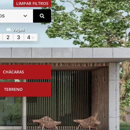
LIMPAR FILTROS
OS
Vagas
2
3
4
+
CHÁCARAS
TERRENO