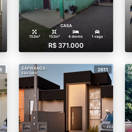
CASA
152m²
152m²
4 dorms
1 vaga
R$ 371.000
SAPIRANGA
S
8
2611
São Jacó
Oe