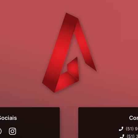
ociais
Co
(51) 
(51)