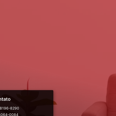
ntato
98196-8290
 3064-0084