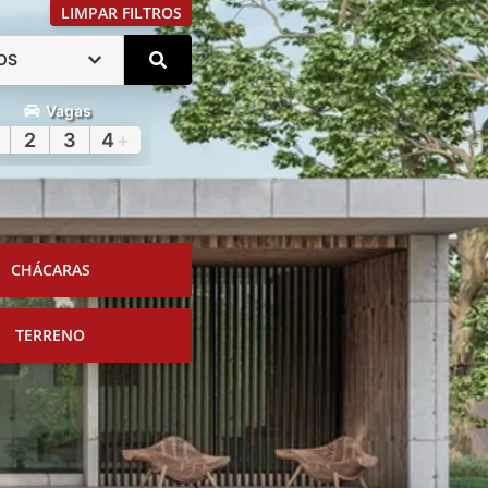
LIMPAR FILTROS
OS
Vagas
2
3
4
+
CHÁCARAS
TERRENO