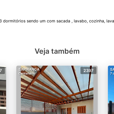
o
Veja também
SAPIRANGA
S
7
2397
Centenário
7 