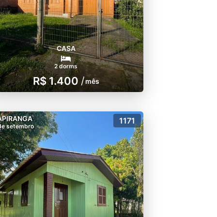
CASA
2 dorms
R$ 1.400
/
mês
APIRANGA
1171
de setembro