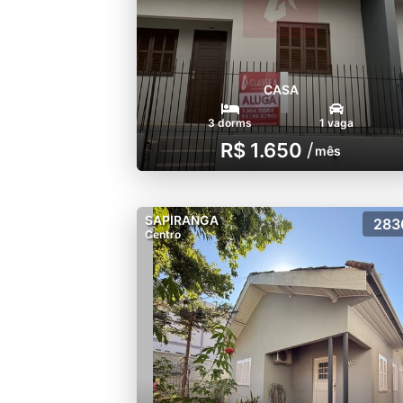
CASA
3 dorms
1 vaga
R$ 1.650
/
mês
SAPIRANGA
283
Centro