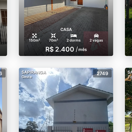
CASA
150m²
70m²
2 dorms
2 vagas
R$ 2.400
/
mês
SAPIRANGA
S
6
2749
Oeste
7 