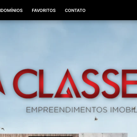
(51) 98196-8290
(51) 3064-0084
DOMÍNIOS
FAVORITOS
CONTATO