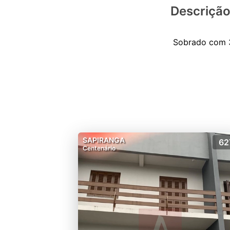
Descriçã
SAPIRANGA
62
Centenário