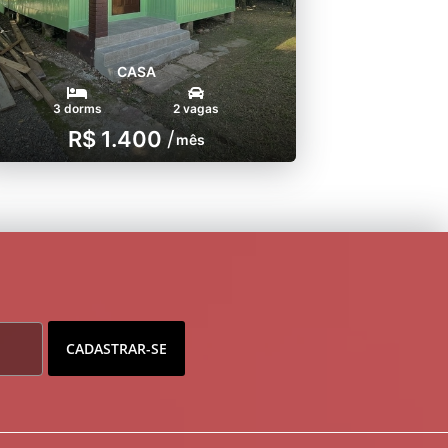
CASA
3 dorms
2 vagas
R$ 1.400
/
mês
CADASTRAR-SE