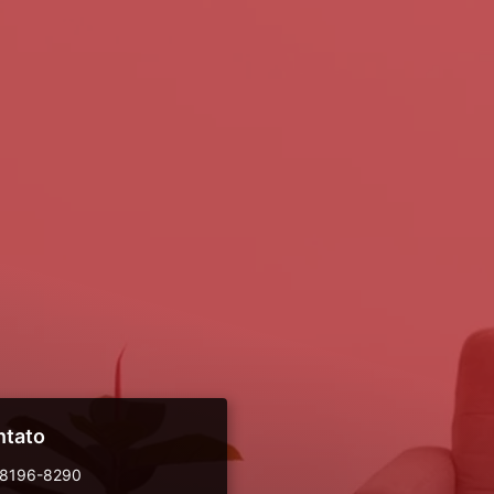
ntato
98196-8290