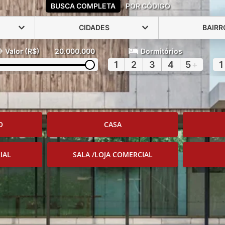
BUSCA COMPLETA
POR CÓDIGO
CIDADES
BAIRR
Valor (R$)
20.000.000
Dormitórios
1
2
3
4
5
+
1
O
CASA
IAL
SALA /LOJA COMERCIAL