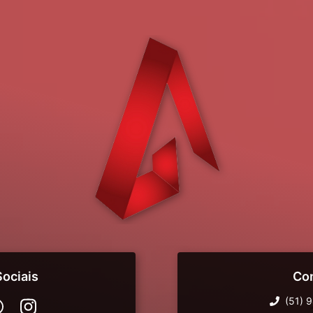
ociais
Co
(51) 