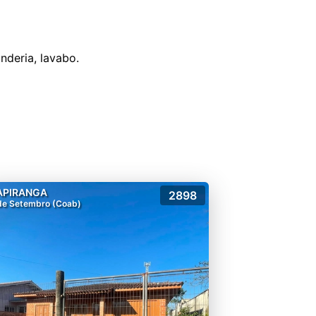
APIRANGA
2898
de Setembro (Coab)