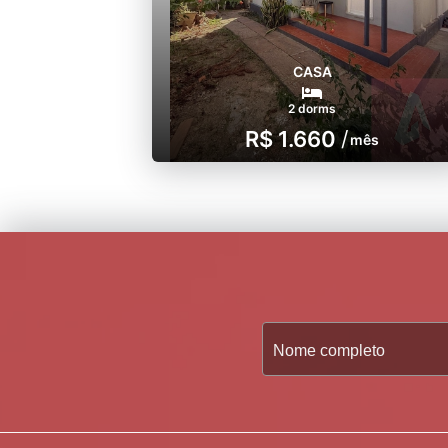
CASA
2 dorms
R$ 1.660
/
mês