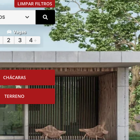
LIMPAR FILTROS
OS
Vagas
2
3
4
+
CHÁCARAS
TERRENO