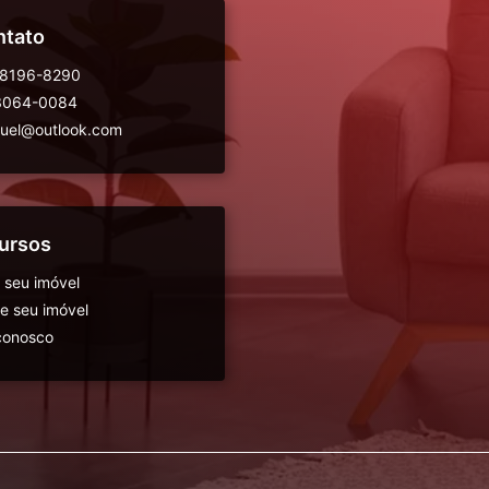
ntato
98196-8290
 3064-0084
guel@outlook.com
ursos
 seu imóvel
 seu imóvel
conosco