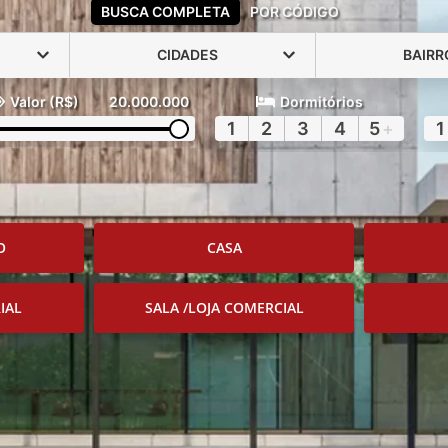
BUSCA COMPLETA
POR CÓDIGO
CIDADES
BAIRR
Valor (R$)
20.000.000
Dormitórios
1
2
3
4
5
+
1
O
CASA
IAL
SALA /LOJA COMERCIAL