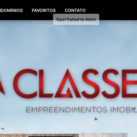
(51) 98196-8290
(51) 3064-0084
DOMÍNIOS
FAVORITOS
CONTATO