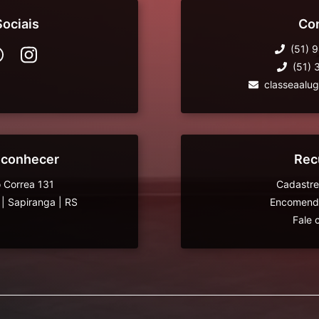
ociais
Co
(51) 
(51)
classeaalu
 conhecer
Rec
 Correa 131
Cadastre
|
Sapiranga
|
RS
Encomende
Fale 