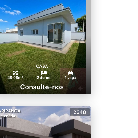
CASA
48.08m²
2 dorms
1 vaga
Consulte-nos
APIRANGA
2348
ntenário