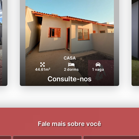
CASA
44.61m²
2 dorms
1 vaga
Consulte-nos
Fale mais sobre você