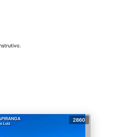
strutivo.
APIRANGA
2860
o Luiz