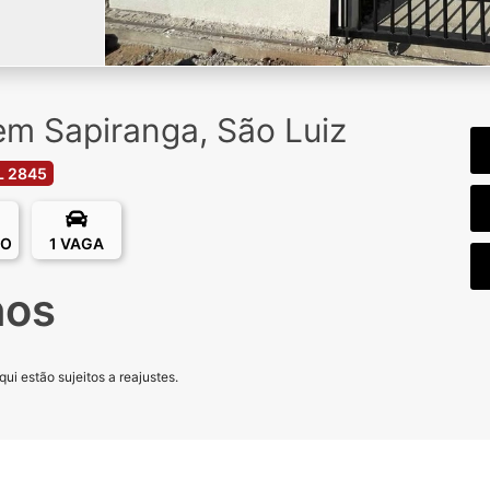
em Sapiranga, São Luiz
L 2845
RO
1 VAGA
nos
i estão sujeitos a reajustes.