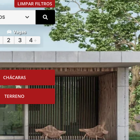
LIMPAR FILTROS
OS
Vagas
2
3
4
+
CHÁCARAS
TERRENO