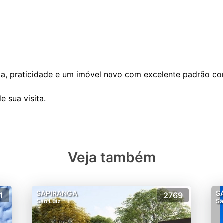
a, praticidade e um imóvel novo com excelente padrão con
Veja também
SAPIRANGA
S
1
2769
São Luiz
Sã