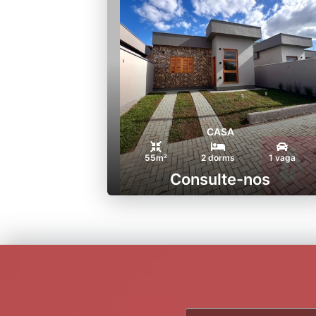
CASA
55m²
2 dorms
1 vaga
Consulte-nos