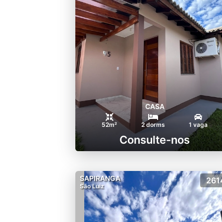
CASA
52m²
2 dorms
1 vaga
Consulte-nos
SAPIRANGA
261
São Luiz