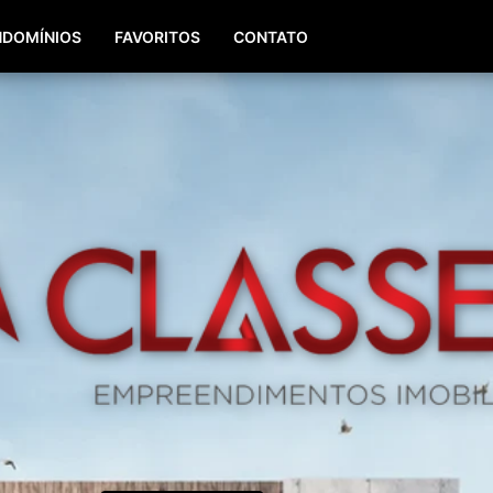
(51) 98196-8290
(51) 3064-0084
DOMÍNIOS
FAVORITOS
CONTATO