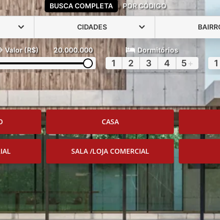
BUSCA COMPLETA
POR CÓDIGO
CIDADES
BAIRR
Valor (R$)
20.000.000
Dormitórios
1
2
3
4
5
+
1
O
CASA
IAL
SALA /LOJA COMERCIAL