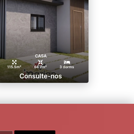
CASA
115.5m²
64.2m²
3 dorms
Consulte-nos