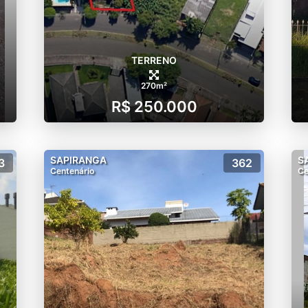
TERRENO
270m²
R$ 250.000
SAPIRANGA
S
3
362
Centenário
Ce