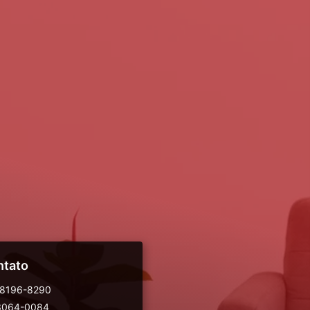
ntato
98196-8290
 3064-0084