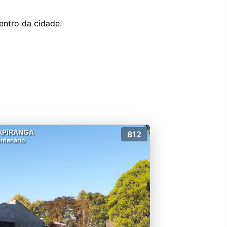
entro da cidade.
APIRANGA
812
ntenário