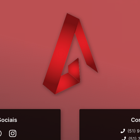
ociais
Co
(51) 
(51)