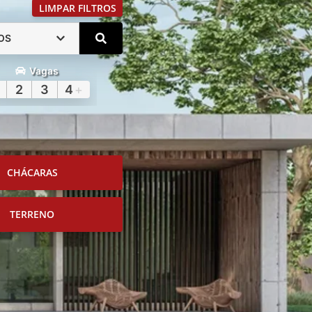
LIMPAR FILTROS
OS
Vagas
2
3
4
+
CHÁCARAS
TERRENO