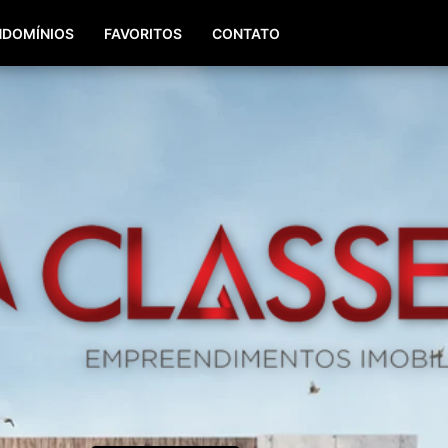
(51) 98196-8290
(51) 3064-0084
DOMÍNIOS
FAVORITOS
CONTATO