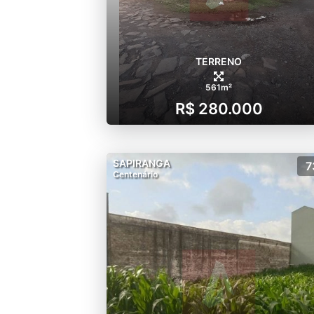
TERRENO
561m²
R$ 280.000
SAPIRANGA
7
Centenário