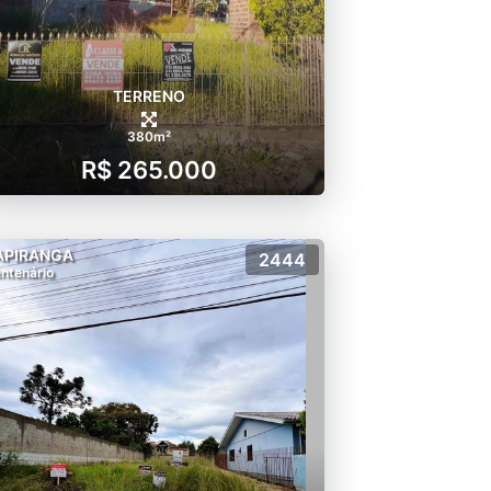
TERRENO
380m²
R$ 265.000
APIRANGA
2444
ntenário