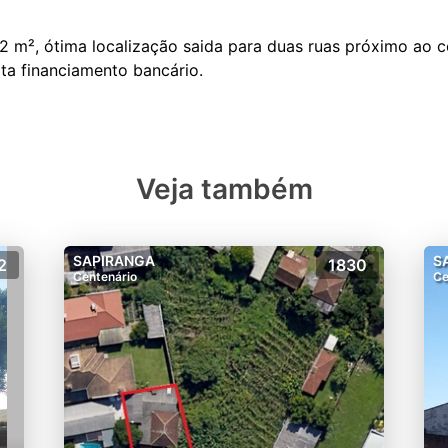
 m², ótima localização saida para duas ruas próximo ao c
Veja também
SAPIRANGA
S
2
1830
Centenário
Ce