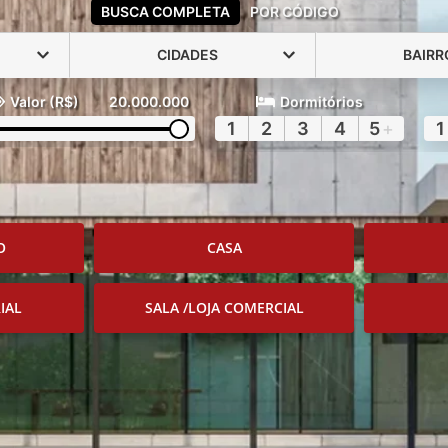
BUSCA COMPLETA
POR CÓDIGO
CIDADES
BAIRR
Valor (R$)
20.000.000
Dormitórios
1
2
3
4
5
+
1
O
CASA
IAL
SALA /LOJA COMERCIAL