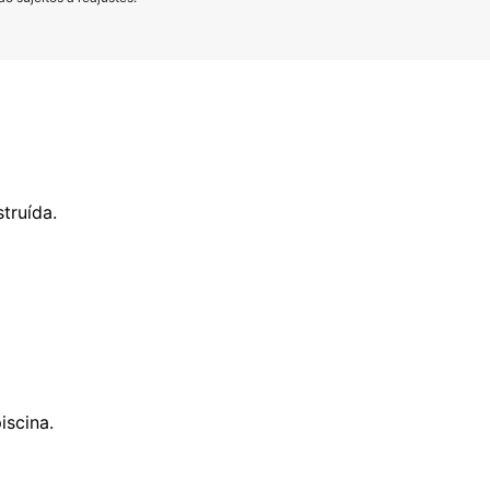
truída.
scina.