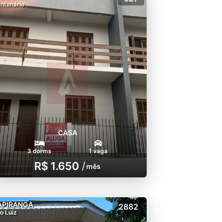
ntenário
CASA
3 dorms
1 vaga
R$ 1.650
/
mês
APIRANGA
2882
o Luiz