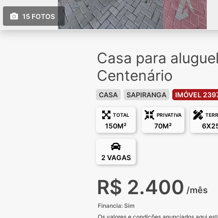
15 FOTOS
Casa para alugue
Centenário
CASA
SAPIRANGA
IMÓVEL 239
TOTAL
PRIVATIVA
TER
150M²
70M²
6X2
2 VAGAS
R$ 2.400
/mês
Financia: Sim
Os valores e condições anunciados aqui estã