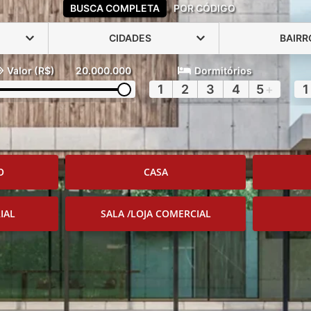
BUSCA COMPLETA
POR CÓDIGO
CIDADES
BAIRR
Valor (R$)
20.000.000
Dormitórios
1
2
3
4
5
+
1
O
CASA
IAL
SALA /LOJA COMERCIAL