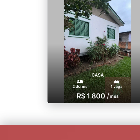
CASA
2 dorms
1 vaga
R$ 1.800
/
mês