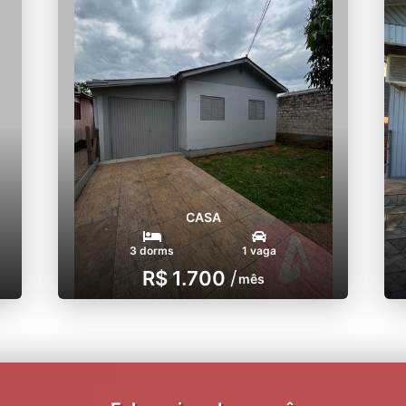
CASA
3 dorms
1 vaga
R$ 1.700
/
mês