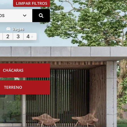
LIMPAR FILTROS
OS
Vagas
2
3
4
+
CHÁCARAS
TERRENO