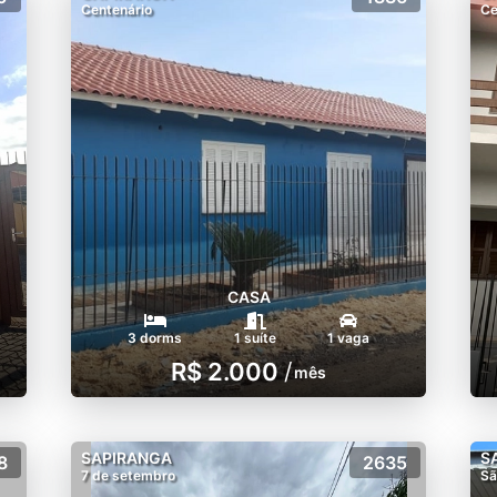
Centenário
Ce
CASA
3 dorms
1 suíte
1 vaga
R$ 2.000
/
mês
SAPIRANGA
S
8
2635
7 de setembro
Sã