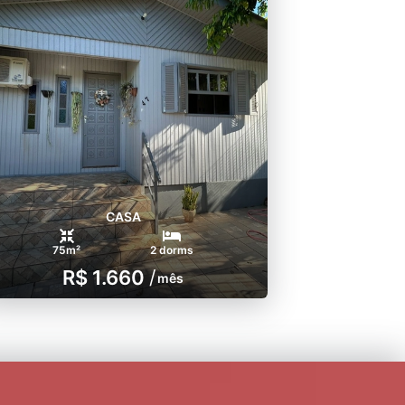
CASA
75m²
2 dorms
R$ 1.660
/
mês