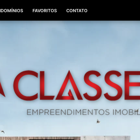
(51) 98196-8290
(51) 3064-0084
DOMÍNIOS
FAVORITOS
CONTATO