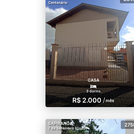
Centenário
CASA
3 dorms
R$ 2.000
/
mês
SAPIRANGA
275
7 de Setembro (Coab)