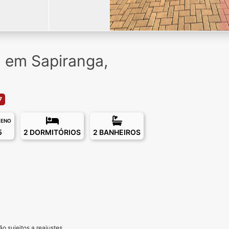
l em Sapiranga,
7
RENO
5
2 DORMITÓRIOS
2 BANHEIROS
o sujeitos a reajustes.